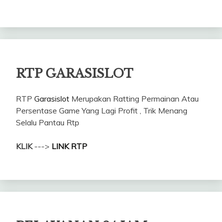
RTP GARASISLOT
RTP
Garasislot
Merupakan Ratting Permainan Atau
Persentase Game Yang Lagi Profit , Trik Menang
Selalu Pantau Rtp
KLIK
--->
LINK RTP