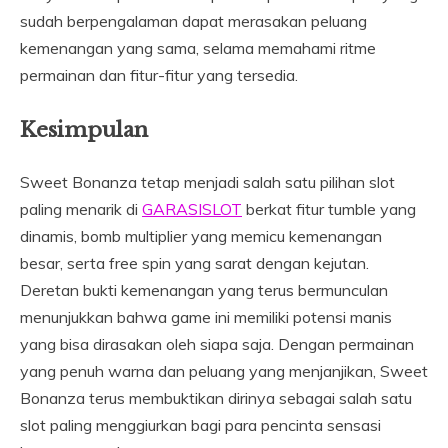
sudah berpengalaman dapat merasakan peluang
kemenangan yang sama, selama memahami ritme
permainan dan fitur-fitur yang tersedia.
Kesimpulan
Sweet Bonanza tetap menjadi salah satu pilihan slot
paling menarik di
GARASISLOT
berkat fitur tumble yang
dinamis, bomb multiplier yang memicu kemenangan
besar, serta free spin yang sarat dengan kejutan.
Deretan bukti kemenangan yang terus bermunculan
menunjukkan bahwa game ini memiliki potensi manis
yang bisa dirasakan oleh siapa saja. Dengan permainan
yang penuh warna dan peluang yang menjanjikan, Sweet
Bonanza terus membuktikan dirinya sebagai salah satu
slot paling menggiurkan bagi para pencinta sensasi