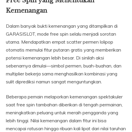
Free Spin yang Menentukan
Kemenangan
Dalam banyak bukti kemenangan yang ditampilkan di
GARASISLOT, mode free spin selalu menjadi sorotan
utama. Mendapatkan empat scatter permen lolipop
otomatis memulai fitur putaran gratis yang memberikan
potensi kemenangan lebih besar. Di sinilah aksi
sebenarnya dimulai—simbol permen, buah-buahan, dan
multiplier bekerja sama menghasilkan kombinasi yang
sulit diprediksi namun sangat menguntungkan.
Beberapa pemain melaporkan kemenangan spektakuler
saat free spin tambahan diberikan di tengah permainan,
meningkatkan peluang untuk meraih pengganda yang
lebih tinggi. Nilai kemenangan dalam fitur ini bisa
mencapai ratusan hingga ribuan kali lipat dari nilai taruhan