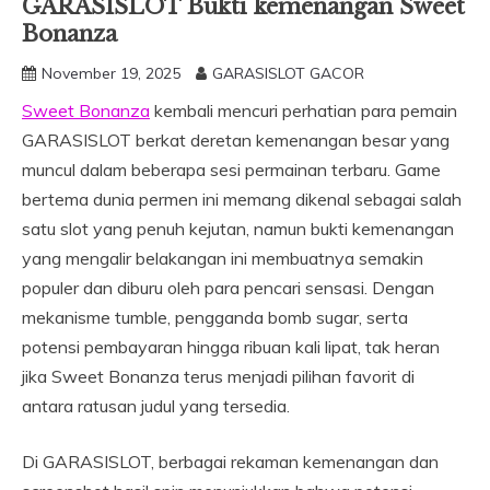
GARASISLOT Bukti kemenangan Sweet
Bonanza
November 19, 2025
GARASISLOT GACOR
Sweet Bonanza
kembali mencuri perhatian para pemain
GARASISLOT berkat deretan kemenangan besar yang
muncul dalam beberapa sesi permainan terbaru. Game
bertema dunia permen ini memang dikenal sebagai salah
satu slot yang penuh kejutan, namun bukti kemenangan
yang mengalir belakangan ini membuatnya semakin
populer dan diburu oleh para pencari sensasi. Dengan
mekanisme tumble, pengganda bomb sugar, serta
potensi pembayaran hingga ribuan kali lipat, tak heran
jika Sweet Bonanza terus menjadi pilihan favorit di
antara ratusan judul yang tersedia.
Di GARASISLOT, berbagai rekaman kemenangan dan