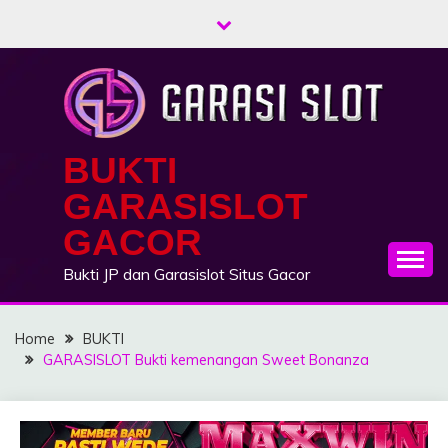
Skip
to
content
BUKTI
GARASISLOT
GACOR
Bukti JP dan Garasislot Situs Gacor
Home
BUKTI
GARASISLOT Bukti kemenangan Sweet Bonanza