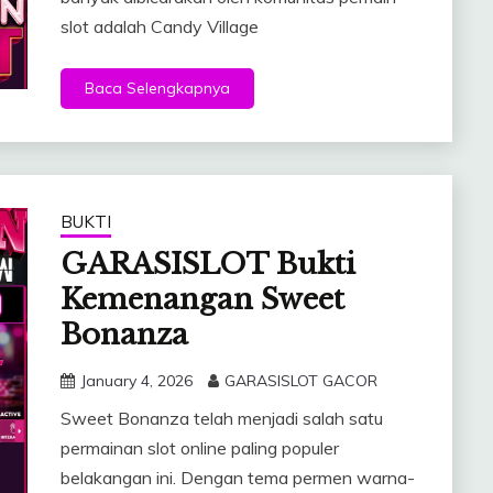
slot adalah Candy Village
Baca Selengkapnya
BUKTI
GARASISLOT Bukti
Kemenangan Sweet
Bonanza
January 4, 2026
GARASISLOT GACOR
Sweet Bonanza telah menjadi salah satu
permainan slot online paling populer
belakangan ini. Dengan tema permen warna-