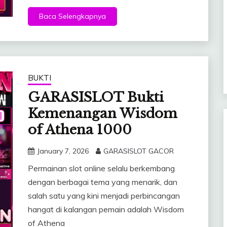
Baca Selengkapnya
BUKTI
GARASISLOT Bukti
Kemenangan Wisdom
of Athena 1000
January 7, 2026
GARASISLOT GACOR
Permainan slot online selalu berkembang
dengan berbagai tema yang menarik, dan
salah satu yang kini menjadi perbincangan
hangat di kalangan pemain adalah Wisdom
of Athena