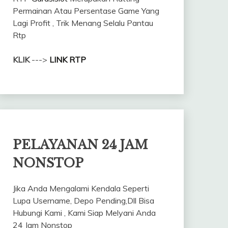
Permainan Atau Persentase Game Yang
Lagi Profit , Trik Menang Selalu Pantau
Rtp
KLIK
--->
LINK RTP
PELAYANAN 24 JAM
NONSTOP
Jika Anda Mengalami Kendala Seperti
Lupa Username, Depo Pending,Dll Bisa
Hubungi Kami , Kami Siap Melyani Anda
24 Jam Nonstop