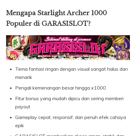
Mengapa Starlight Archer 1000
Populer di GARASISLOT?
Tema fantasi ringan dengan visual sangat halus dan
menarik
Pengali kemenangan besar hingga x1000
Fitur bonus yang mudah dipicu dan sering memberi
payout
Gameplay cepat, responsif, dan penuh efek cahaya
epik