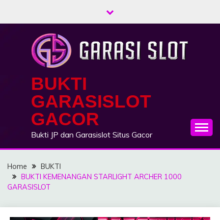
Skip
to
content
BUKTI
GARASISLOT
GACOR
Bukti JP dan Garasislot Situs Gacor
Home
BUKTI
BUKTI KEMENANGAN STARLIGHT ARCHER 1000
GARASISLOT