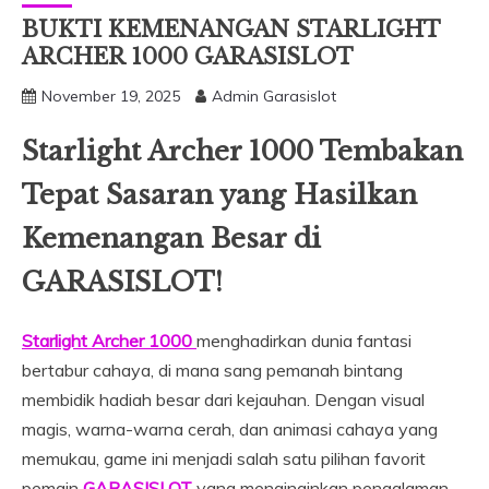
BUKTI KEMENANGAN STARLIGHT
ARCHER 1000 GARASISLOT
November 19, 2025
Admin Garasislot
Starlight Archer 1000 Tembakan
Tepat Sasaran yang Hasilkan
Kemenangan Besar di
GARASISLOT!
Starlight Archer 1000
menghadirkan dunia fantasi
bertabur cahaya, di mana sang pemanah bintang
membidik hadiah besar dari kejauhan. Dengan visual
magis, warna-warna cerah, dan animasi cahaya yang
memukau, game ini menjadi salah satu pilihan favorit
pemain
GARASISLOT
yang menginginkan pengalaman