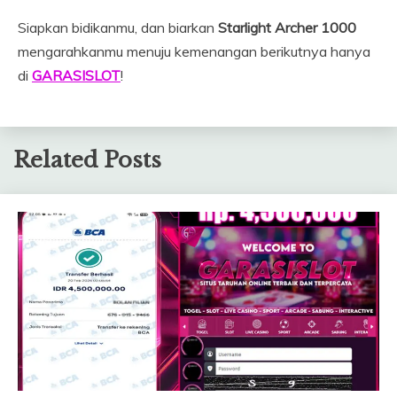
Siapkan bidikanmu, dan biarkan
Starlight Archer 1000
mengarahkanmu menuju kemenangan berikutnya hanya
di
GARASISLOT
!
Related Posts