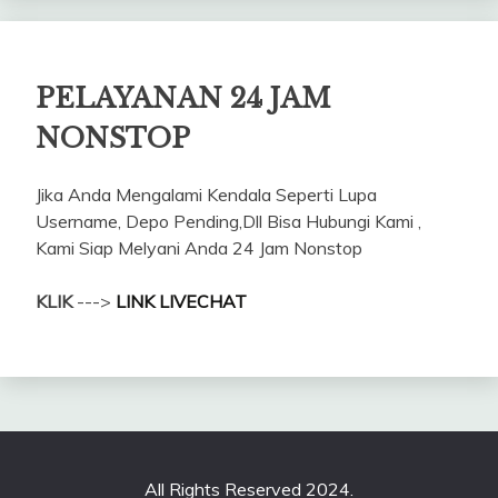
PELAYANAN 24 JAM
NONSTOP
Jika Anda Mengalami Kendala Seperti Lupa
Username, Depo Pending,Dll Bisa Hubungi Kami ,
Kami Siap Melyani Anda 24 Jam Nonstop
KLIK
--->
LINK LIVECHAT
All Rights Reserved 2024.