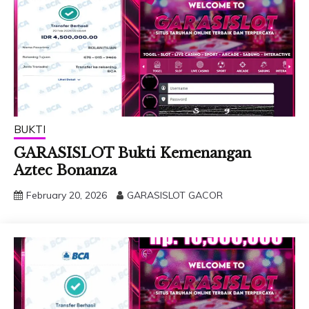
BUKTI
GARASISLOT Bukti Kemenangan
Aztec Bonanza
February 20, 2026
GARASISLOT GACOR