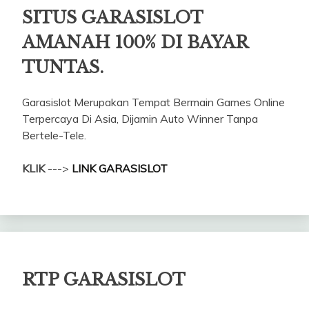
SITUS GARASISLOT
AMANAH 100% DI BAYAR
TUNTAS.
Garasislot Merupakan Tempat Bermain Games Online
Terpercaya Di Asia, Dijamin Auto Winner Tanpa
Bertele-Tele.
KLIK
--->
LINK GARASISLOT
RTP GARASISLOT