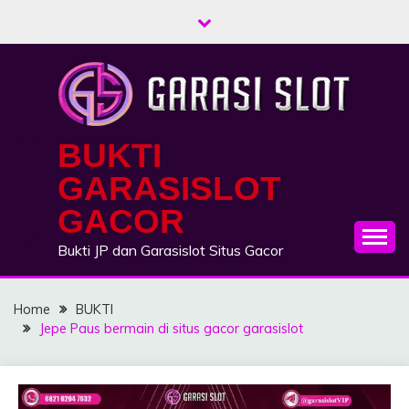
Skip
to
content
BUKTI
GARASISLOT
GACOR
Bukti JP dan Garasislot Situs Gacor
Home
BUKTI
Jepe Paus bermain di situs gacor garasislot