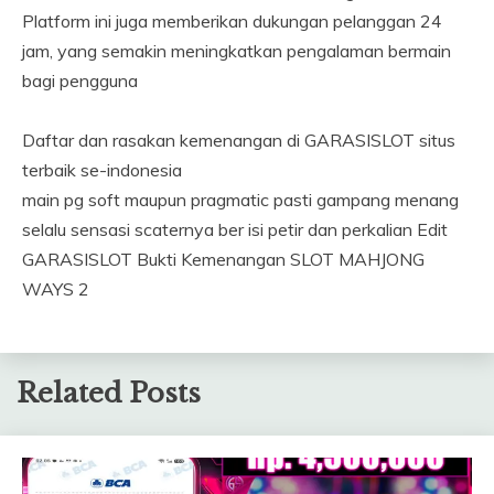
Platform ini juga memberikan dukungan pelanggan 24
jam, yang semakin meningkatkan pengalaman bermain
bagi pengguna
Daftar dan rasakan kemenangan di GARASISLOT situs
terbaik se-indonesia
main pg soft maupun pragmatic pasti gampang menang
selalu sensasi scaternya ber isi petir dan perkalian Edit
GARASISLOT Bukti Kemenangan SLOT MAHJONG
WAYS 2
Related Posts