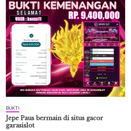
BUKTI
Jepe Paus bermain di situs gacor
garasislot