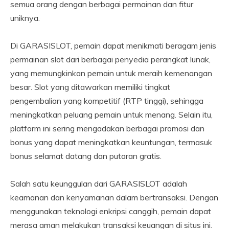
semua orang dengan berbagai permainan dan fitur
uniknya.
Di GARASISLOT, pemain dapat menikmati beragam jenis
permainan slot dari berbagai penyedia perangkat lunak,
yang memungkinkan pemain untuk meraih kemenangan
besar. Slot yang ditawarkan memiliki tingkat
pengembalian yang kompetitif (RTP tinggi), sehingga
meningkatkan peluang pemain untuk menang. Selain itu,
platform ini sering mengadakan berbagai promosi dan
bonus yang dapat meningkatkan keuntungan, termasuk
bonus selamat datang dan putaran gratis.
Salah satu keunggulan dari GARASISLOT adalah
keamanan dan kenyamanan dalam bertransaksi. Dengan
menggunakan teknologi enkripsi canggih, pemain dapat
merasa aman melakukan transaksi keuangan di situs ini.