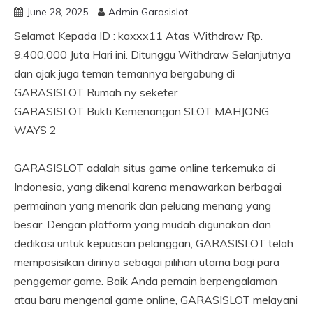
June 28, 2025
Admin Garasislot
Selamat Kepada ID : kaxxx11 Atas Withdraw Rp.
9.400,000 Juta Hari ini. Ditunggu Withdraw Selanjutnya
dan ajak juga teman temannya bergabung di
GARASISLOT Rumah ny seketer
GARASISLOT Bukti Kemenangan SLOT MAHJONG
WAYS 2
GARASISLOT adalah situs game online terkemuka di
Indonesia, yang dikenal karena menawarkan berbagai
permainan yang menarik dan peluang menang yang
besar. Dengan platform yang mudah digunakan dan
dedikasi untuk kepuasan pelanggan, GARASISLOT telah
memposisikan dirinya sebagai pilihan utama bagi para
penggemar game. Baik Anda pemain berpengalaman
atau baru mengenal game online, GARASISLOT melayani