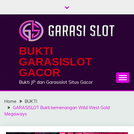
Skip
to
content
BUKTI
GARASISLOT
GACOR
Bukti JP dan Garasislot Situs Gacor
Home
BUKTI
GARASISLOT Bukti kemenangan Wild West Gold
Megaways