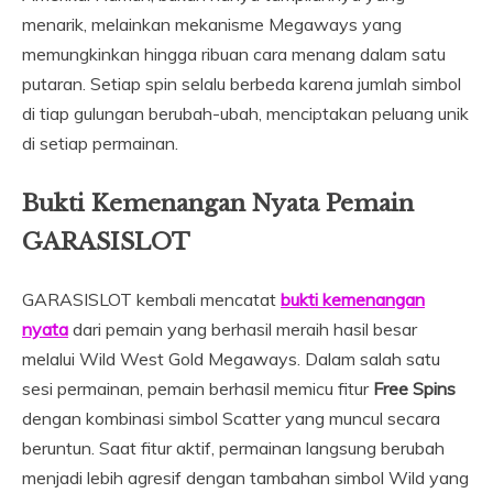
menarik, melainkan mekanisme Megaways yang
memungkinkan hingga ribuan cara menang dalam satu
putaran. Setiap spin selalu berbeda karena jumlah simbol
di tiap gulungan berubah-ubah, menciptakan peluang unik
di setiap permainan.
Bukti Kemenangan Nyata Pemain
GARASISLOT
GARASISLOT kembali mencatat
bukti kemenangan
nyata
dari pemain yang berhasil meraih hasil besar
melalui Wild West Gold Megaways. Dalam salah satu
sesi permainan, pemain berhasil memicu fitur
Free Spins
dengan kombinasi simbol Scatter yang muncul secara
beruntun. Saat fitur aktif, permainan langsung berubah
menjadi lebih agresif dengan tambahan simbol Wild yang