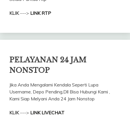
KLIK
--->
LINK RTP
PELAYANAN 24 JAM
NONSTOP
Jika Anda Mengalami Kendala Seperti Lupa
Username, Depo Pending,Dll Bisa Hubungi Kami ,
Kami Siap Melyani Anda 24 Jam Nonstop
KLIK
--->
LINK LIVECHAT