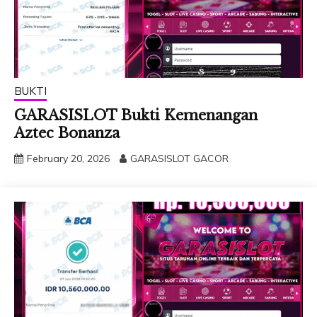
BUKTI
GARASISLOT Bukti Kemenangan
Aztec Bonanza
February 20, 2026
GARASISLOT GACOR