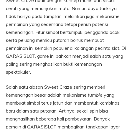
Sweet Craze hadir dengan konsep manis dan visual
cerah yang memanjakan mata. Namun daya tariknya
tidak hanya pada tampilan, melainkan juga mekanisme
permainan yang sederhana tetapi penuh potensi
kemenangan. Fitur simbol bertumpuk, pengganda acak,
serta peluang memicu putaran bonus membuat
permainan ini semakin populer di kalangan pecinta slot. Di
GARASISLOT, game ini bahkan menjadi salah satu yang
paling sering menghasilkan bukti kemenangan
spektakuler.
Salah satu alasan Sweet Craze sering memberi
kemenangan besar adalah mekanisme
tumble
yang
membuat simbol terus jatuh dan membentuk kombinasi
baru dalam satu putaran. Artinya, sekali spin bisa
menghasilkan beberapa kali pembayaran. Banyak
pemain di GARASISLOT membagikan tangkapan layar