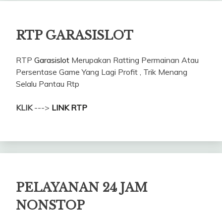
RTP GARASISLOT
RTP
Garasislot
Merupakan Ratting Permainan Atau
Persentase Game Yang Lagi Profit , Trik Menang
Selalu Pantau Rtp
KLIK
--->
LINK RTP
PELAYANAN 24 JAM
NONSTOP