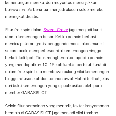
kemenangan mereka, dan mayoritas menunjukkan
bahwa
tumble
beruntun menjadi alasan saldo mereka
meningkat drastis.
Fitur free spin dalam
Sweet Craze
juga menjadi kunci
utama kemenangan besar. Ketika pemain berhasil
memicu putaran gratis, pengganda manis akan muncul
secara acak, memperbesar nilai kemenangan hingga
berkali-kali lipat. Tidak mengherankan apabila pemain
yang mendapatkan 10–15 kali
tumble
berturut-turut di
dalam free spin bisa membawa pulang nilai kemenangan
hingga ratusan kali dari taruhan awal. Hal ini terlihat jelas
dari bukti kemenangan yang dipublikasikan oleh para
member GARASISLOT.
Selain fitur permainan yang menarik, faktor kenyamanan
bermain di GARASISLOT juga menjadi nilai tambah.