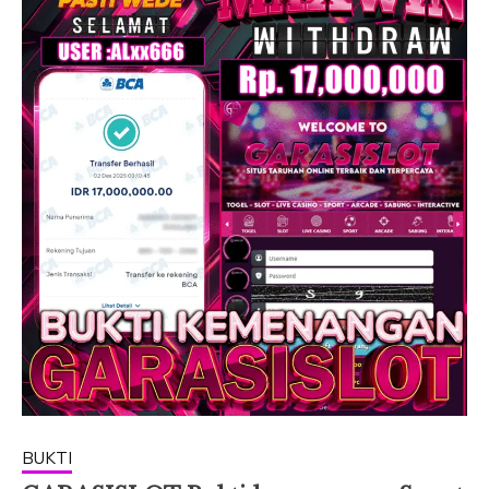
BUKTI