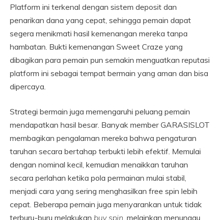
Platform ini terkenal dengan sistem deposit dan
penarikan dana yang cepat, sehingga pemain dapat
segera menikmati hasil kemenangan mereka tanpa
hambatan. Bukti kemenangan Sweet Craze yang
dibagikan para pemain pun semakin menguatkan reputasi
platform ini sebagai tempat bermain yang aman dan bisa
dipercaya.
Strategi bermain juga memengaruhi peluang pemain
mendapatkan hasil besar. Banyak member GARASISLOT
membagikan pengalaman mereka bahwa pengaturan
taruhan secara bertahap terbukti lebih efektif. Memulai
dengan nominal kecil, kemudian menaikkan taruhan
secara perlahan ketika pola permainan mulai stabil,
menjadi cara yang sering menghasilkan free spin lebih
cepat. Beberapa pemain juga menyarankan untuk tidak
terburu-buru melakukan
buy spin
, melainkan menunggu