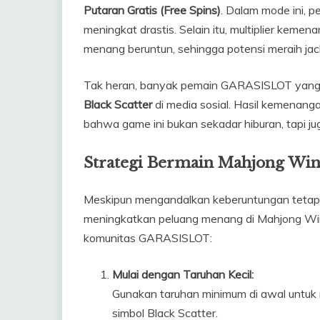
Putaran Gratis (Free Spins)
. Dalam mode ini, p
meningkat drastis. Selain itu, multiplier keme
menang beruntun, sehingga potensi meraih jac
Tak heran, banyak pemain GARASISLOT yan
Black Scatter
di media sosial. Hasil kemenanga
bahwa game ini bukan sekadar hiburan, tapi j
Strategi Bermain Mahjong Wi
Meskipun mengandalkan keberuntungan tetap p
meningkatkan peluang menang di Mahjong Wins 
komunitas GARASISLOT:
Mulai dengan Taruhan Kecil:
Gunakan taruhan minimum di awal untuk
simbol Black Scatter.