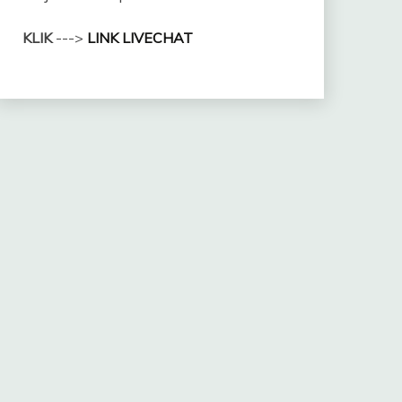
KLIK
--->
LINK LIVECHAT