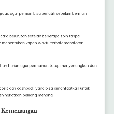
tis agar pemain bisa berlatih sebelum bermain
ecara berurutan setelah beberapa spin tanpa
k menentukan kapan waktu terbaik menaikkan
han harian agar permainan tetap menyenangkan dan
eposit dan cashback yang bisa dimanfaatkan untuk
eningkatkan peluang menang.
ta Kemenangan