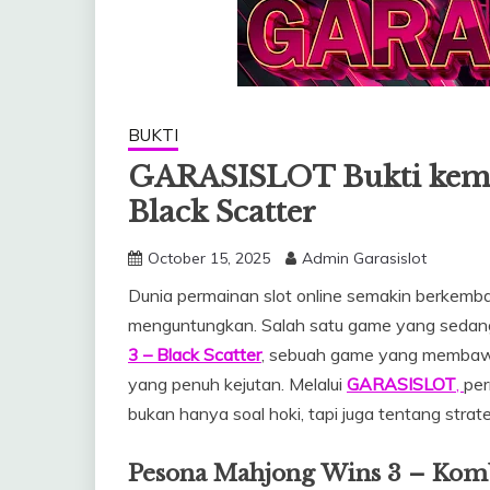
BUKTI
GARASISLOT Bukti kem
Black Scatter
October 15, 2025
Admin Garasislot
Dunia permainan slot online semakin berkemba
menguntungkan. Salah satu game yang sedang
3 – Black Scatter
, sebuah game yang membaw
yang penuh kejutan. Melalui
GARASISLOT
,
per
bukan hanya soal hoki, tapi juga tentang str
Pesona Mahjong Wins 3 – Kombi