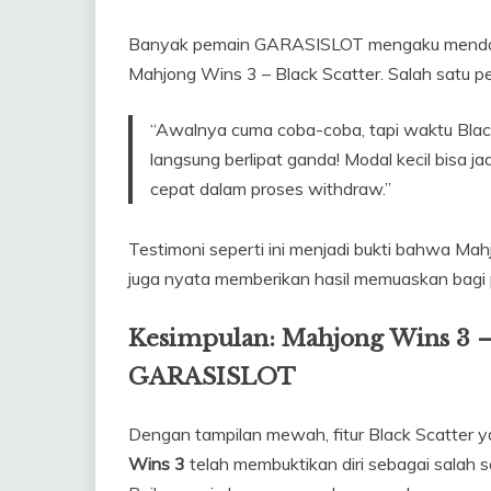
Banyak pemain GARASISLOT mengaku mendapa
Mahjong Wins 3 – Black Scatter. Salah satu
“Awalnya cuma coba-coba, tapi waktu Black 
langsung berlipat ganda! Modal kecil bisa j
cepat dalam proses withdraw.”
Testimoni seperti ini menjadi bukti bahwa Mah
juga nyata memberikan hasil memuaskan bagi
Kesimpulan: Mahjong Wins 3 –
GARASISLOT
Dengan tampilan mewah, fitur Black Scatter 
Wins 3
telah membuktikan diri sebagai salah