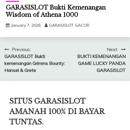
GARASISLOT Bukti Kemenangan
Wisdom of Athena 1000
January 7, 2026
GARASISLOT GACOR
Post
Previous:
Next:
GARASISLOT Bukti
BUKTI KEMENANGAN
navigation
kemenangan Grimms Bounty:
GAME LUCKY PANDA
Hansel & Grete
GARASISLOT
SITUS GARASISLOT
AMANAH 100% DI BAYAR
TUNTAS.