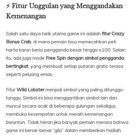
⚡ Fitur Unggulan yang Menggandakan
Kemenangan
Salah satu daya tarik utama game ini adalah
fitur Crazy
Bonus Crab
, di mana pemain bisa memecahkan peti
harta karun berisi pengganda besar hingga x100. Selain
itu, ada juga mode
Free Spin dengan simbol pengganda
bertingkat
, yang membuat setiap putaran gratis terasa
seperti peluang emas.
Fitur
Wild Lobster
menjadi simbol yang paling ditunggu-
tunggu. Simbol ini bisa menggantikan simbol lain dan
muncul secara acak di beberapa gulungan sekaligus,
membuka kesempatan untuk meraih kemenangan
beruntun. Tidak heran jika banyak pemain merasa bahwa
game ini benar-benar “gila” dalam memberikan hadiah.