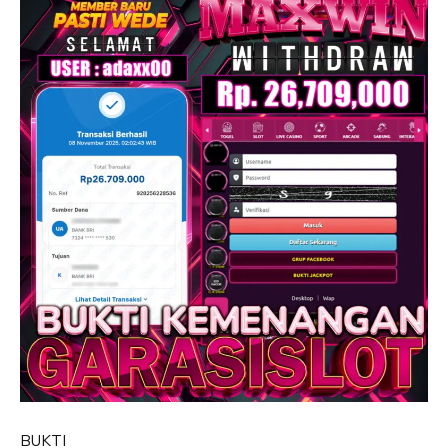
BUKTI