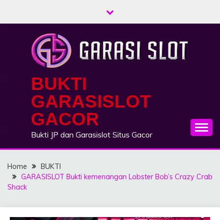
Skip
to
content
BUKTI
GARASISLOT
GACOR
Bukti JP dan Garasislot Situs Gacor
Home
BUKTI
GARASISLOT Bukti kemenangan Lobster Bob’s Crazy Crab
Shack