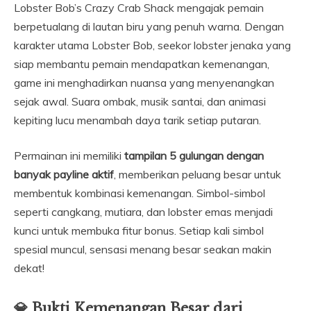
Lobster Bob’s Crazy Crab Shack mengajak pemain
berpetualang di lautan biru yang penuh warna. Dengan
karakter utama Lobster Bob, seekor lobster jenaka yang
siap membantu pemain mendapatkan kemenangan,
game ini menghadirkan nuansa yang menyenangkan
sejak awal. Suara ombak, musik santai, dan animasi
kepiting lucu menambah daya tarik setiap putaran.
Permainan ini memiliki
tampilan 5 gulungan dengan
banyak payline aktif
, memberikan peluang besar untuk
membentuk kombinasi kemenangan. Simbol-simbol
seperti cangkang, mutiara, dan lobster emas menjadi
kunci untuk membuka fitur bonus. Setiap kali simbol
spesial muncul, sensasi menang besar seakan makin
dekat!
💎 Bukti Kemenangan Besar dari