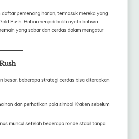
daftar pemenang harian, termasuk mereka yang
ld Rush. Hal ini menjadi bukti nyata bahwa
pemain yang sabar dan cerdas dalam mengatur
 Rush
 besar, beberapa strategi cerdas bisa diterapkan
mainan dan perhatikan pola simbol Kraken sebelum
onus muncul setelah beberapa ronde stabil tanpa