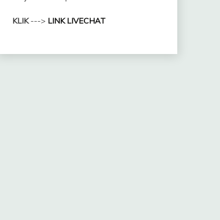
KLIK
--->
LINK LIVECHAT