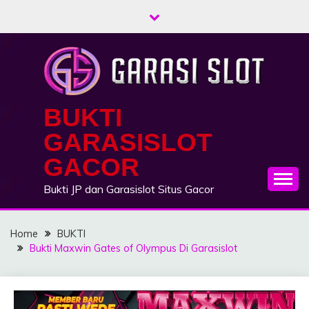
Skip
to
content
BUKTI
GARASISLOT
GACOR
Bukti JP dan Garasislot Situs Gacor
Home
BUKTI
Bukti Maxwin Gates of Olympus Di Garasislot