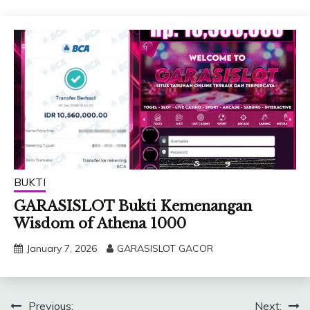
BUKTI
GARASISLOT Bukti Kemenangan
Wisdom of Athena 1000
January 7, 2026
GARASISLOT GACOR
Post
Previous:
Next: