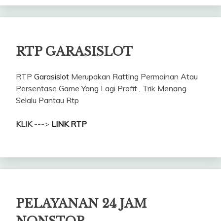
RTP GARASISLOT
RTP
Garasislot
Merupakan Ratting Permainan Atau
Persentase Game Yang Lagi Profit , Trik Menang
Selalu Pantau Rtp
KLIK
--->
LINK RTP
PELAYANAN 24 JAM