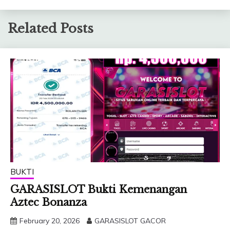
Related Posts
BUKTI
GARASISLOT Bukti Kemenangan
Aztec Bonanza
February 20, 2026
GARASISLOT GACOR