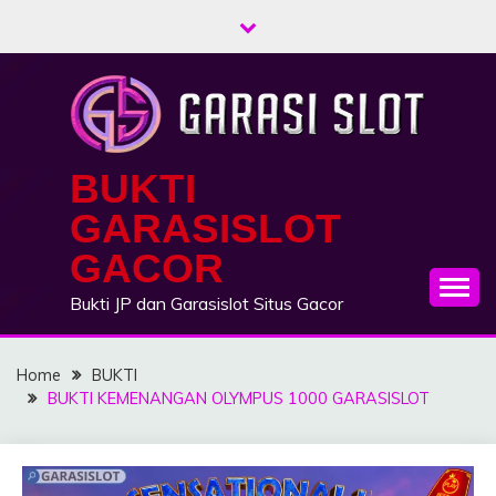
Skip
to
content
BUKTI
GARASISLOT
GACOR
Bukti JP dan Garasislot Situs Gacor
Home
BUKTI
BUKTI KEMENANGAN OLYMPUS 1000 GARASISLOT