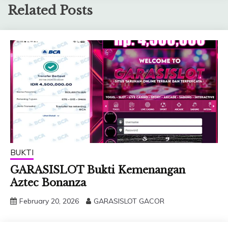
Related Posts
BUKTI
GARASISLOT Bukti Kemenangan
Aztec Bonanza
February 20, 2026
GARASISLOT GACOR