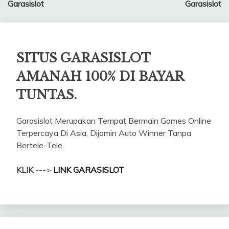
Garasislot
Garasislot
SITUS GARASISLOT
AMANAH 100% DI BAYAR
TUNTAS.
Garasislot Merupakan Tempat Bermain Games Online
Terpercaya Di Asia, Dijamin Auto Winner Tanpa
Bertele-Tele.
KLIK
--->
LINK GARASISLOT