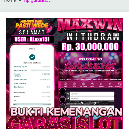
Home
rtp garasislot