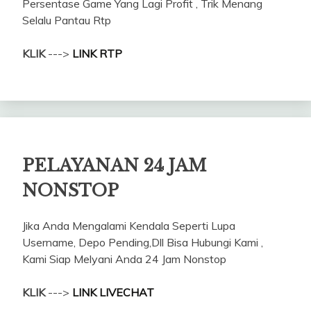
Persentase Game Yang Lagi Profit , Trik Menang
Selalu Pantau Rtp
KLIK
--->
LINK RTP
PELAYANAN 24 JAM
NONSTOP
Jika Anda Mengalami Kendala Seperti Lupa
Username, Depo Pending,Dll Bisa Hubungi Kami ,
Kami Siap Melyani Anda 24 Jam Nonstop
KLIK
--->
LINK LIVECHAT