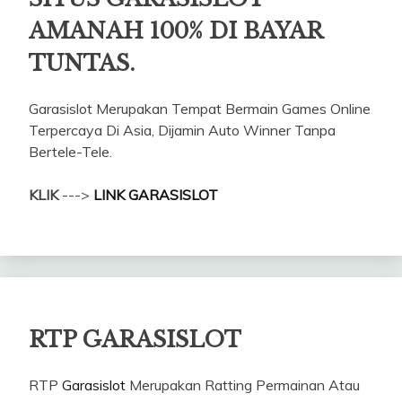
AMANAH 100% DI BAYAR
TUNTAS.
Garasislot Merupakan Tempat Bermain Games Online
Terpercaya Di Asia, Dijamin Auto Winner Tanpa
Bertele-Tele.
KLIK
--->
LINK GARASISLOT
RTP GARASISLOT
RTP
Garasislot
Merupakan Ratting Permainan Atau