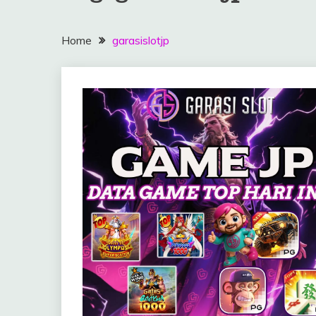
Home
garasislotjp