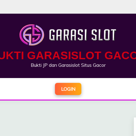
UKTI GARASISLOT GAC
Bukti JP dan Garasislot Situs Gacor
LOGIN