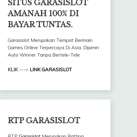
SITUS GARASISLOT
AMANAH 100% DI
BAYAR TUNTAS.
Garasislot Merupakan Tempat Bermain
Games Online Terpercaya Di Asia, Dijamin
Auto Winner Tanpa Bertele-Tele.
KLIK
--->
LINK GARASISLOT
RTP GARASISLOT
RTP
Garasislot
Merupakan Ratting