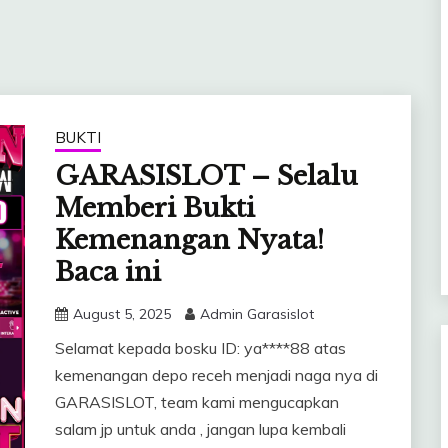
BUKTI
GARASISLOT – Selalu
Memberi Bukti
Kemenangan Nyata!
Baca ini
August 5, 2025
Admin Garasislot
Selamat kepada bosku ID: ya****88 atas
kemenangan depo receh menjadi naga nya di
GARASISLOT, team kami mengucapkan
salam jp untuk anda , jangan lupa kembali