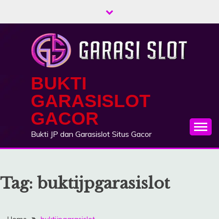
Skip
to
content
BUKTI
GARASISLOT
GACOR
Bukti JP dan Garasislot Situs Gacor
Tag:
buktijpgarasislot