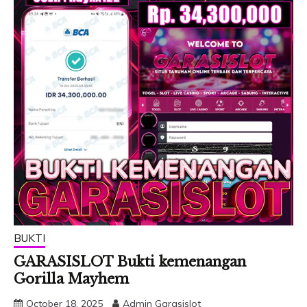
BUKTI
GARASISLOT Bukti kemenangan
Gorilla Mayhem
October 18, 2025
Admin Garasislot