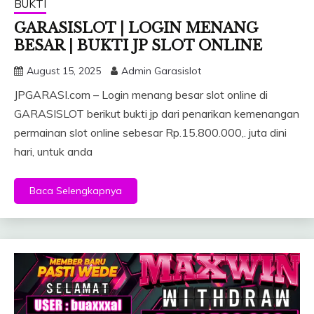
BUKTI
GARASISLOT | LOGIN MENANG
BESAR | BUKTI JP SLOT ONLINE
August 15, 2025
Admin Garasislot
JPGARASI.com – Login menang besar slot online di
GARASISLOT berikut bukti jp dari penarikan kemenangan
permainan slot online sebesar Rp.15.800.000,. juta dini
hari, untuk anda
Baca Selengkapnya