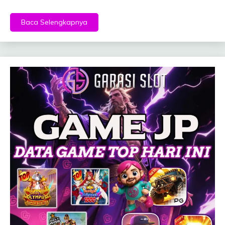
Baca Selengkapnya