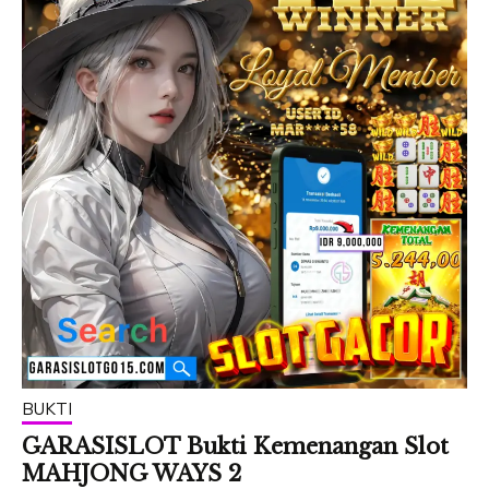
BUKTI
GARASISLOT Bukti Kemenangan Slot
MAHJONG WAYS 2