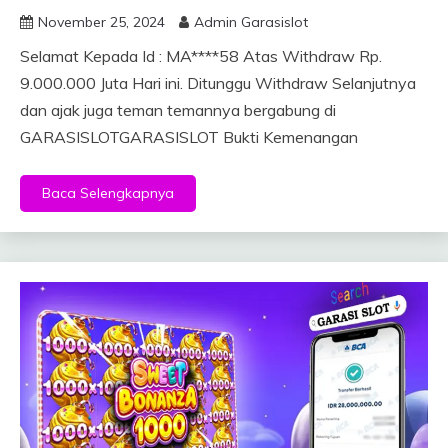
November 25, 2024
Admin Garasislot
Selamat Kepada Id : MA****58 Atas Withdraw Rp.
9.000.000 Juta Hari ini. Ditunggu Withdraw Selanjutnya
dan ajak juga teman temannya bergabung di
GARASISLOTGARASISLOT Bukti Kemenangan
Baca Selengkapnya