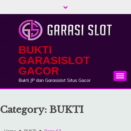
Skip
to
content
BUKTI
GARASISLOT
GACOR
Bukti JP dan Garasislot Situs Gacor
Category:
BUKTI