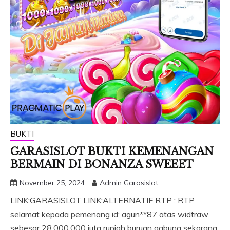
BUKTI
GARASISLOT BUKTI KEMENANGAN
BERMAIN DI BONANZA SWEEET
November 25, 2024
Admin Garasislot
LINK:GARASISLOT LINK:ALTERNATIF RTP ; RTP
selamat kepada pemenang id; agun**87 atas widtraw
sebesar 28.000.000 juta rupiah buruan gabung sekarang